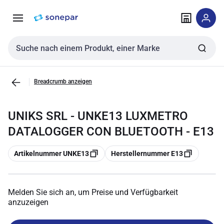
Zur
Zum
Navigation
Inhalt
springen
springen
Sucheingabe
Breadcrumb anzeigen
UNIKS SRL - UNKE13 LUXMETRO
DATALOGGER CON BLUETOOTH - E13
Kopieren
Kopieren
Artikelnummer UNKE13
Herstellernummer E13
Melden Sie sich an, um Preise und Verfügbarkeit
anzuzeigen