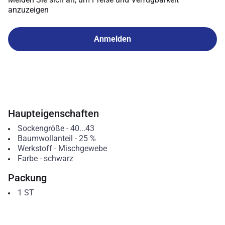
anzuzeigen
Anmelden
Haupteigenschaften
Sockengröße
-
40...43
Baumwollanteil
-
25
%
Werkstoff
-
Mischgewebe
Farbe
-
schwarz
Packung
1
ST