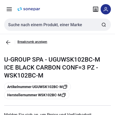
Zur
Zum
Navigation
Inhalt
springen
springen
Sucheingabe
Breadcrumb anzeigen
U-GROUP SPA - UGUWSK102BC-M
ICE BLACK CARBON CONF=3 PZ -
WSK102BC-M
Kopieren
Artikelnummer UGUWSK102BC-M
Kopieren
Herstellernummer WSK102BC-M
Melden Sie sich an, um Preise und Verfügbarkeit