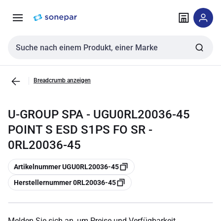
Zur
Zum
Navigation
Inhalt
springen
springen
Sucheingabe
Breadcrumb anzeigen
U-GROUP SPA - UGU0RL20036-45
POINT S ESD S1PS FO SR -
0RL20036-45
Kopieren
Artikelnummer UGU0RL20036-45
Kopieren
Herstellernummer 0RL20036-45
Melden Sie sich an, um Preise und Verfügbarkeit