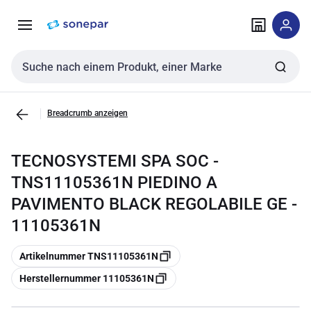
Zur
Zum
Navigation
Inhalt
springen
springen
Sucheingabe
Breadcrumb anzeigen
TECNOSYSTEMI SPA SOC -
TNS11105361N PIEDINO A
PAVIMENTO BLACK REGOLABILE GE -
11105361N
Kopieren
Artikelnummer TNS11105361N
Kopieren
Herstellernummer 11105361N