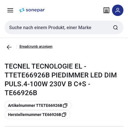
Zur
Zum
Navigation
Inhalt
springen
springen
Sucheingabe
Breadcrumb anzeigen
TECNEL TECNOLOGIE EL -
TTETE66926B PIEDIMMER LED DIM
PULS.4-100W 230V B C+S -
TE66926B
Kopieren
Artikelnummer TTETE66926B
Kopieren
Herstellernummer TE66926B