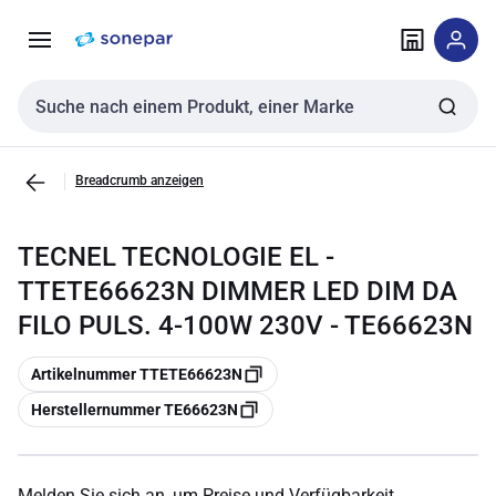
Zur
Zum
Navigation
Inhalt
springen
springen
Sucheingabe
Breadcrumb anzeigen
TECNEL TECNOLOGIE EL -
TTETE66623N DIMMER LED DIM DA
FILO PULS. 4-100W 230V - TE66623N
Kopieren
Artikelnummer TTETE66623N
Kopieren
Herstellernummer TE66623N
Melden Sie sich an, um Preise und Verfügbarkeit