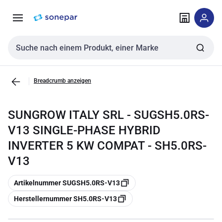
Zur
Zum
Navigation
Inhalt
springen
springen
Sucheingabe
Breadcrumb anzeigen
SUNGROW ITALY SRL - SUGSH5.0RS-
V13 SINGLE-PHASE HYBRID
INVERTER 5 KW COMPAT - SH5.0RS-
V13
Kopieren
Artikelnummer SUGSH5.0RS-V13
Kopieren
Herstellernummer SH5.0RS-V13