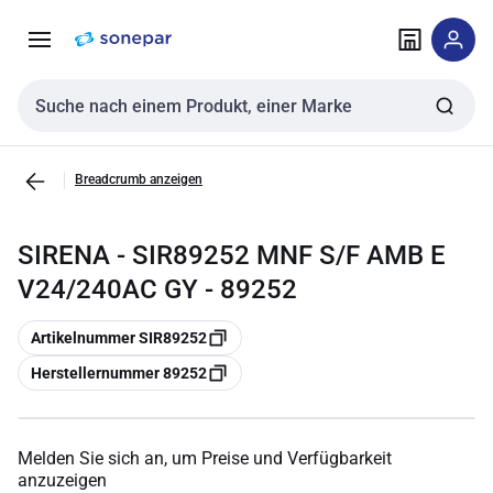
Zur
Zum
Navigation
Inhalt
springen
springen
Sucheingabe
Breadcrumb anzeigen
SIRENA - SIR89252 MNF S/F AMB E
V24/240AC GY - 89252
Kopieren
Artikelnummer SIR89252
Kopieren
Herstellernummer 89252
Melden Sie sich an, um Preise und Verfügbarkeit
anzuzeigen