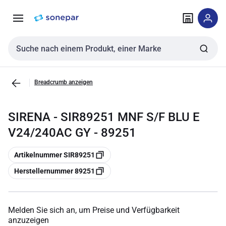
Zur
Zum
Navigation
Inhalt
springen
springen
Sucheingabe
Breadcrumb anzeigen
SIRENA - SIR89251 MNF S/F BLU E
V24/240AC GY - 89251
Kopieren
Artikelnummer SIR89251
Kopieren
Herstellernummer 89251
Melden Sie sich an, um Preise und Verfügbarkeit
anzuzeigen