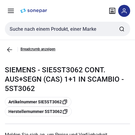
Zur
Zum
Navigation
Inhalt
springen
springen
Sucheingabe
Breadcrumb anzeigen
SIEMENS - SIE5ST3062 CONT.
AUS+SEGN (CAS) 1+1 IN SCAMBIO -
5ST3062
Kopieren
Artikelnummer SIE5ST3062
Kopieren
Herstellernummer 5ST3062
Melden Sie sich an, um Preise und Verfügbarkeit