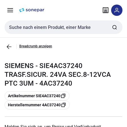
Zur
Zum
Navigation
Inhalt
springen
springen
Sucheingabe
Breadcrumb anzeigen
SIEMENS - SIE4AC37240
TRASF.SICUR. 24VA SEC.8-12VCA
PTC 3UM - 4AC37240
Kopieren
Artikelnummer SIE4AC37240
Kopieren
Herstellernummer 4AC37240
Melden Sie sich an, um Preise und Verfügbarkeit