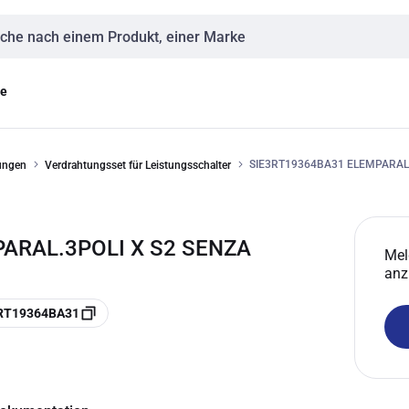
eingabe
ge
SIE3RT19364BA31 ELEMPARAL.
ungen
Verdrahtungsset für Leistungsschalter
ARAL.3POLI X S2 SENZA
Mel
anz
3RT19364BA31