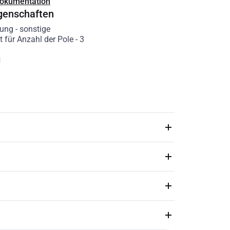
Dokumentation
genschaften
rung
-
sonstige
t für Anzahl der Pole
-
3
g