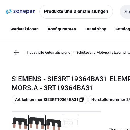
Zur
Zum
Navigation
Inhalt
Produkte und Dienstleistungen
Such
springen
springen
Werbeaktionen
Konfiguratoren
Brand shop
Katalo
Industrielle Automatisierung
Schütze und Motorschutzvorricht
SIEMENS - SIE3RT19364BA31 ELEMP
MORS.A - 3RT19364BA31
Kopieren
Kopieren
Artikelnummer SIE3RT19364BA31
Herstellernummer 