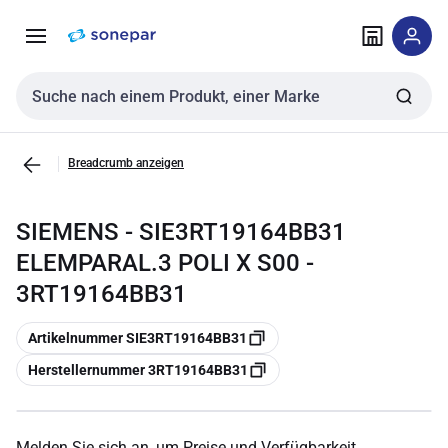
Zur
Zum
Navigation
Inhalt
springen
springen
Sucheingabe
Breadcrumb anzeigen
SIEMENS - SIE3RT19164BB31
ELEMPARAL.3 POLI X S00 -
3RT19164BB31
Kopieren
Artikelnummer SIE3RT19164BB31
Kopieren
Herstellernummer 3RT19164BB31
Melden Sie sich an, um Preise und Verfügbarkeit