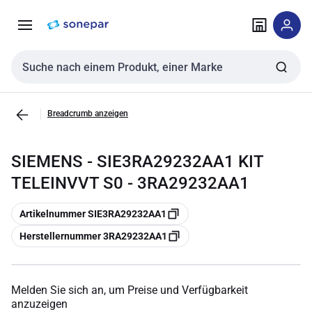
Zur
Zum
Navigation
Inhalt
springen
springen
Sucheingabe
Breadcrumb anzeigen
SIEMENS - SIE3RA29232AA1 KIT
TELEINVVT S0 - 3RA29232AA1
Kopieren
Artikelnummer SIE3RA29232AA1
Kopieren
Herstellernummer 3RA29232AA1
Melden Sie sich an, um Preise und Verfügbarkeit
anzuzeigen