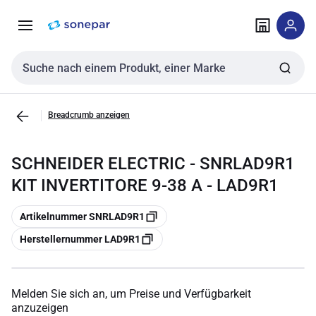
Zur
Zum
Navigation
Inhalt
springen
springen
Sucheingabe
Breadcrumb anzeigen
SCHNEIDER ELECTRIC - SNRLAD9R1
KIT INVERTITORE 9-38 A - LAD9R1
Kopieren
Artikelnummer SNRLAD9R1
Kopieren
Herstellernummer LAD9R1
Melden Sie sich an, um Preise und Verfügbarkeit
anzuzeigen