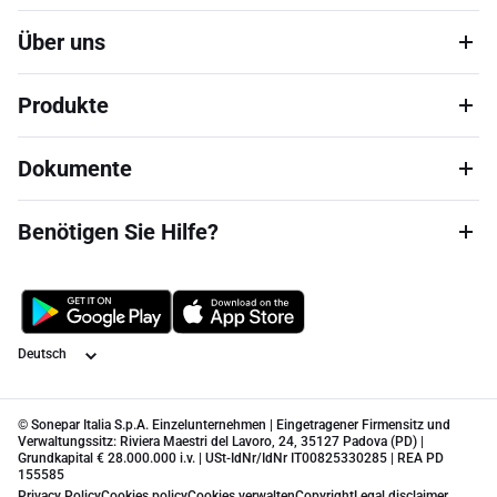
Über uns
Produkte
Dokumente
Benötigen Sie Hilfe?
Sprache
© Sonepar Italia S.p.A. Einzelunternehmen | Eingetragener Firmensitz und
Verwaltungssitz: Riviera Maestri del Lavoro, 24, 35127 Padova (PD) |
Grundkapital € 28.000.000 i.v. | USt-IdNr/IdNr IT00825330285 | REA PD
155585
Privacy Policy
Cookies policy
Cookies verwalten
Copyright
Legal disclaimer