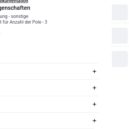
Dokumentation
genschaften
rung
-
sonstige
t für Anzahl der Pole
-
3
g