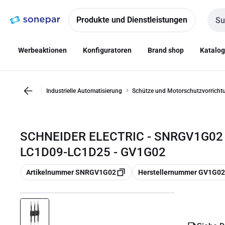
Zur
Zum
Navigation
Inhalt
Produkte und Dienstleistungen
Such
springen
springen
Werbeaktionen
Konfiguratoren
Brand shop
Katalo
Industrielle Automatisierung
Schütze und Motorschutzvorricht
SCHNEIDER ELECTRIC - SNRGV1G02
LC1D09-LC1D25 - GV1G02
Kopieren
Kopieren
Artikelnummer SNRGV1G02
Herstellernummer GV1G02