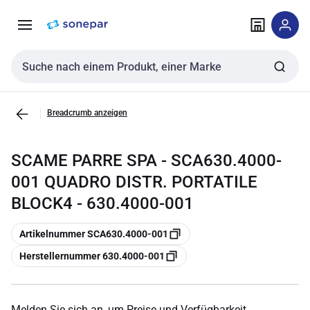
Zur
Zum
Navigation
Inhalt
springen
springen
Sucheingabe
Breadcrumb anzeigen
SCAME PARRE SPA - SCA630.4000-
001 QUADRO DISTR. PORTATILE
BLOCK4 - 630.4000-001
Kopieren
Artikelnummer SCA630.4000-001
Kopieren
Herstellernummer 630.4000-001
Melden Sie sich an, um Preise und Verfügbarkeit