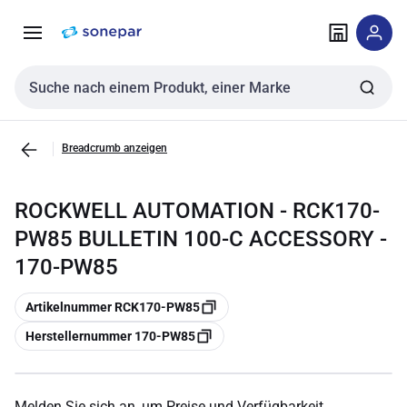
Zur
Zum
Navigation
Inhalt
springen
springen
Sucheingabe
Breadcrumb anzeigen
ROCKWELL AUTOMATION - RCK170-
PW85 BULLETIN 100-C ACCESSORY -
170-PW85
Kopieren
Artikelnummer RCK170-PW85
Kopieren
Herstellernummer 170-PW85
Melden Sie sich an, um Preise und Verfügbarkeit