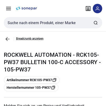
Zur
Zum
Navigation
Inhalt
springen
springen
Sucheingabe
Breadcrumb anzeigen
ROCKWELL AUTOMATION - RCK105-
PW37 BULLETIN 100-C ACCESSORY -
105-PW37
Kopieren
Artikelnummer RCK105-PW37
Kopieren
Herstellernummer 105-PW37
Melden Sie sich an, um Preise und Verfügbarkeit