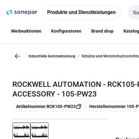
Zur
Zum
Navigation
Inhalt
Produkte und Dienstleistungen
Such
springen
springen
Werbeaktionen
Konfiguratoren
Brand shop
Katalo
Industrielle Automatisierung
Schütze und Motorschutzvorricht
ROCKWELL AUTOMATION - RCK105-
ACCESSORY - 105-PW23
Kopieren
Kopieren
Artikelnummer RCK105-PW23
Herstellernummer 105-