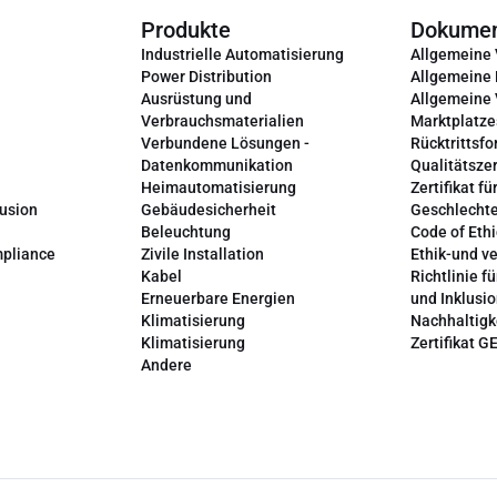
Produkte
Dokume
Industrielle Automatisierung
Allgemeine
Power Distribution
Allgemeine
Ausrüstung und
Allgemeine
Verbrauchsmaterialien
Marktplatze
Verbundene Lösungen -
Rücktrittsfo
Datenkommunikation
Qualitätszer
Heimautomatisierung
Zertifikat fü
lusion
Gebäudesicherheit
Geschlechte
Beleuchtung
Code of Ethi
mpliance
Zivile Installation
Ethik-und v
Kabel
Richtlinie fü
Erneuerbare Energien
und Inklusi
Klimatisierung
Nachhaltigk
Klimatisierung
Zertifikat G
Andere