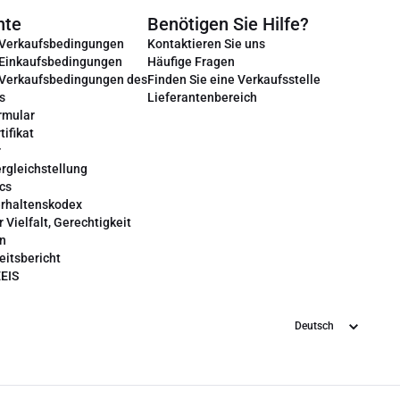
nte
Benötigen Sie Hilfe?
 Verkaufsbedingungen
Kontaktieren Sie uns
 Einkaufsbedingungen
Häufige Fragen
 Verkaufsbedingungen des
Finden Sie eine Verkaufsstelle
s
Lieferantenbereich
rmular
tifikat
r
rgleichstellung
cs
erhaltenskodex
r Vielfalt, Gerechtigkeit
on
eitsbericht
EEIS
Sprache