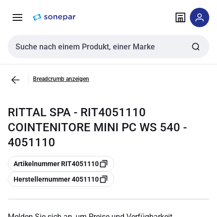
Zur
Zum
Navigation
Inhalt
springen
springen
Sucheingabe
Breadcrumb anzeigen
RITTAL SPA - RIT4051110
COINTENITORE MINI PC WS 540 -
4051110
Kopieren
Artikelnummer RIT4051110
Kopieren
Herstellernummer 4051110
Melden Sie sich an, um Preise und Verfügbarkeit