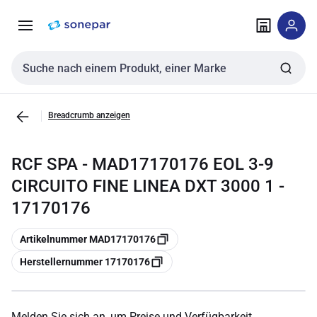
Zur
Zum
Navigation
Inhalt
springen
springen
Sucheingabe
Breadcrumb anzeigen
RCF SPA - MAD17170176 EOL 3-9
CIRCUITO FINE LINEA DXT 3000 1 -
17170176
Kopieren
Artikelnummer MAD17170176
Kopieren
Herstellernummer 17170176
Melden Sie sich an, um Preise und Verfügbarkeit