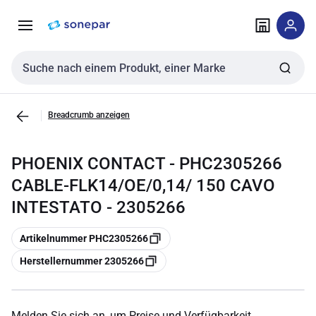
Zur
Zum
Navigation
Inhalt
springen
springen
Sucheingabe
Breadcrumb anzeigen
PHOENIX CONTACT - PHC2305266
CABLE-FLK14/OE/0,14/ 150 CAVO
INTESTATO - 2305266
Kopieren
Artikelnummer PHC2305266
Kopieren
Herstellernummer 2305266
Melden Sie sich an, um Preise und Verfügbarkeit