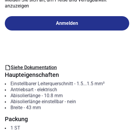
anzuzeigen
Anmelden
Siehe Dokumentation
Haupteigenschaften
Einstellbarer Leiterquerschnitt
-
1.5...1.5
mm²
Antriebsart
-
elektrisch
Abisolierlänge
-
10.8
mm
Abisolierlänge einstellbar
-
nein
Breite
-
43
mm
Packung
1
ST