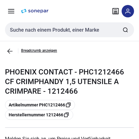
Zur
Zum
Navigation
Inhalt
springen
springen
Sucheingabe
Breadcrumb anzeigen
PHOENIX CONTACT - PHC1212466
CF CRIMPHANDY 1,5 UTENSILE A
CRIMPARE - 1212466
Kopieren
Artikelnummer PHC1212466
Kopieren
Herstellernummer 1212466
Melden Sie sich an, um Preise und Verfügbarkeit