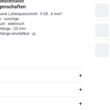
Dokumentation
genschaften
barer Leiterquerschnitt
-
0.08...6
mm²
n
-
sonstige
art
-
elektrisch
erlänge
-
20
mm
rlänge einstellbar
-
ja
g