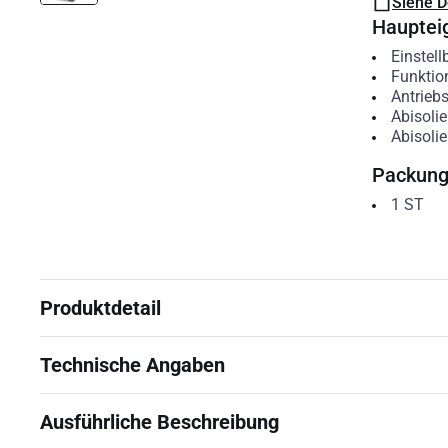
Siehe 
Hauptei
Einstell
Funktio
Antriebs
Abisoli
Abisolie
Packun
1
ST
Produktdetail
Technische Angaben
Ausführliche Beschreibung