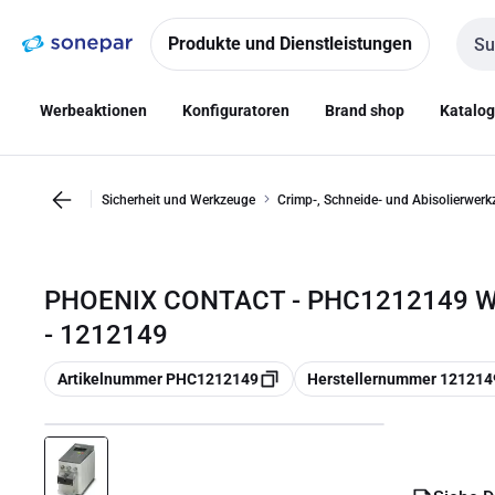
Zur
Zum
Navigation
Inhalt
Produkte und Dienstleistungen
Such
springen
springen
Werbeaktionen
Konfiguratoren
Brand shop
Katalo
Sicherheit und Werkzeuge
Crimp-, Schneide- und Abisolierwer
PHOENIX CONTACT - PHC1212149 W
- 1212149
Kopieren
Kopieren
Artikelnummer PHC1212149
Herstellernummer 121214