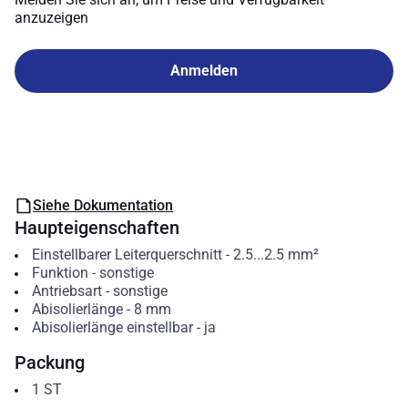
anzuzeigen
Anmelden
Siehe Dokumentation
Haupteigenschaften
Einstellbarer Leiterquerschnitt
-
2.5...2.5
mm²
Funktion
-
sonstige
Antriebsart
-
sonstige
Abisolierlänge
-
8
mm
Abisolierlänge einstellbar
-
ja
Packung
1
ST