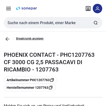
Zur
Zum
Navigation
Inhalt
springen
springen
Sucheingabe
Breadcrumb anzeigen
PHOENIX CONTACT - PHC1207763
CF 3000 CG 2,5 PASSACAVI DI
RICAMBIO - 1207763
Kopieren
Artikelnummer PHC1207763
Kopieren
Herstellernummer 1207763
Melden Sie sich an, um Preise und Verfügbarkeit