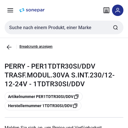
Zur
Zum
Navigation
Inhalt
springen
springen
Sucheingabe
Breadcrumb anzeigen
PERRY - PER1TDTR30SI/DDV
TRASF.MODUL.30VA S.INT.230/12-
12-24V - 1TDTR30SI/DDV
Kopieren
Artikelnummer PER1TDTR30SI/DDV
Kopieren
Herstellernummer 1TDTR30SI/DDV
Melden Sie sich an, um Preise und Verfügbarkeit