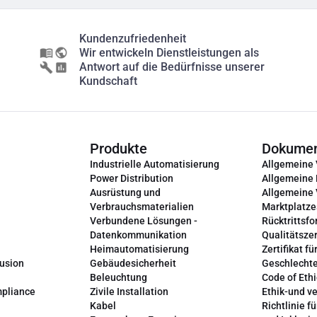
Kundenzufriedenheit
Wir entwickeln Dienstleistungen als
Antwort auf die Bedürfnisse unserer
Kundschaft
Produkte
Dokume
Industrielle Automatisierung
Allgemeine
Power Distribution
Allgemeine
Ausrüstung und
Allgemeine
Verbrauchsmaterialien
Marktplatze
Verbundene Lösungen -
Rücktrittsfo
Datenkommunikation
Qualitätszer
Heimautomatisierung
Zertifikat fü
lusion
Gebäudesicherheit
Geschlechte
Beleuchtung
Code of Ethi
mpliance
Zivile Installation
Ethik-und v
Kabel
Richtlinie fü