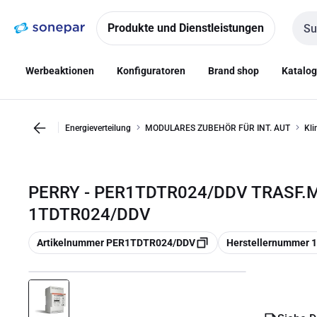
Zur
Zum
Navigation
Inhalt
Produkte und Dienstleistungen
Such
springen
springen
Werbeaktionen
Konfiguratoren
Brand shop
Katalo
Energieverteilung
MODULARES ZUBEHÖR FÜR INT. AUT
Kli
PERRY - PER1TDTR024/DDV TRASF.M
1TDTR024/DDV
Kopieren
Kopieren
Artikelnummer PER1TDTR024/DDV
Herstellernummer