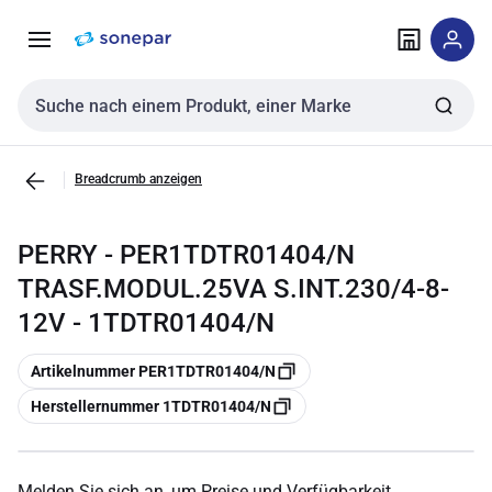
Zur
Zum
Navigation
Inhalt
springen
springen
Sucheingabe
Breadcrumb anzeigen
PERRY - PER1TDTR01404/N
TRASF.MODUL.25VA S.INT.230/4-8-
12V - 1TDTR01404/N
Kopieren
Artikelnummer PER1TDTR01404/N
Kopieren
Herstellernummer 1TDTR01404/N
Melden Sie sich an, um Preise und Verfügbarkeit