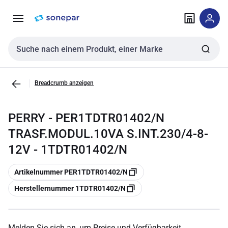
Zur
Zum
Navigation
Inhalt
springen
springen
Sucheingabe
Breadcrumb anzeigen
PERRY - PER1TDTR01402/N
TRASF.MODUL.10VA S.INT.230/4-8-
12V - 1TDTR01402/N
Kopieren
Artikelnummer PER1TDTR01402/N
Kopieren
Herstellernummer 1TDTR01402/N
Melden Sie sich an, um Preise und Verfügbarkeit