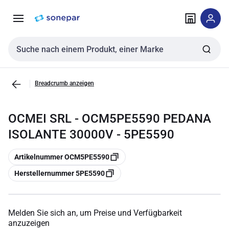
Zur
Zum
Navigation
Inhalt
springen
springen
Sucheingabe
Breadcrumb anzeigen
OCMEI SRL - OCM5PE5590 PEDANA
ISOLANTE 30000V - 5PE5590
Kopieren
Artikelnummer OCM5PE5590
Kopieren
Herstellernummer 5PE5590
Melden Sie sich an, um Preise und Verfügbarkeit
anzuzeigen