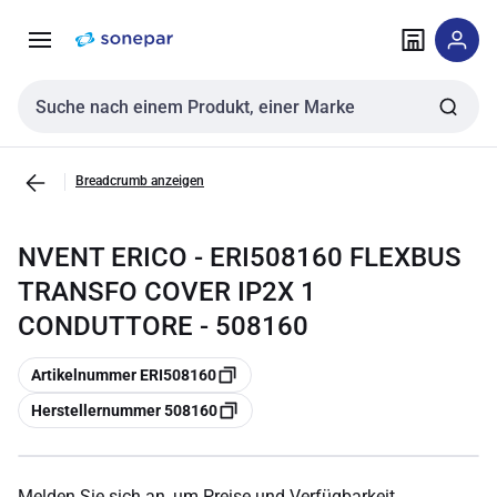
Zur
Zum
Navigation
Inhalt
springen
springen
Sucheingabe
Breadcrumb anzeigen
NVENT ERICO - ERI508160 FLEXBUS
TRANSFO COVER IP2X 1
CONDUTTORE - 508160
Kopieren
Artikelnummer ERI508160
Kopieren
Herstellernummer 508160
Melden Sie sich an, um Preise und Verfügbarkeit