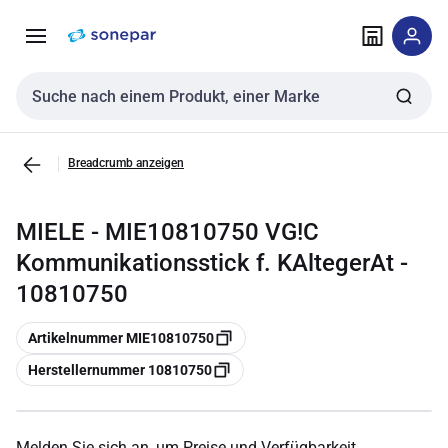
Zur
Zum
Navigation
Inhalt
springen
springen
Sucheingabe
Breadcrumb anzeigen
MIELE - MIE10810750 VG!C
Kommunikationsstick f. KAltegerAt -
10810750
Kopieren
Artikelnummer MIE10810750
Kopieren
Herstellernummer 10810750
Melden Sie sich an, um Preise und Verfügbarkeit