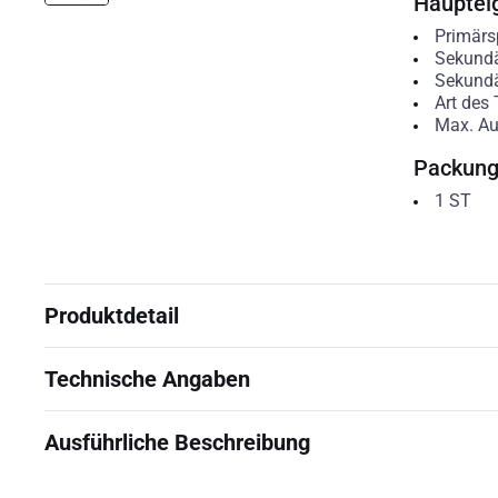
Hauptei
Primär
Sekund
Sekundä
Art des 
Max. A
Packun
1
ST
Produktdetail
Technische Angaben
Ausführliche Beschreibung