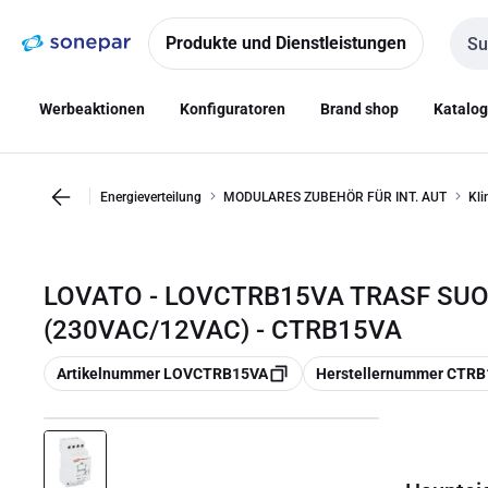
Zur
Zum
Navigation
Inhalt
Produkte und Dienstleistungen
Such
springen
springen
Werbeaktionen
Konfiguratoren
Brand shop
Katalo
Energieverteilung
MODULARES ZUBEHÖR FÜR INT. AUT
Kli
LOVATO - LOVCTRB15VA TRASF SU
(230VAC/12VAC) - CTRB15VA
Kopieren
Kopieren
Artikelnummer LOVCTRB15VA
Herstellernummer CTR