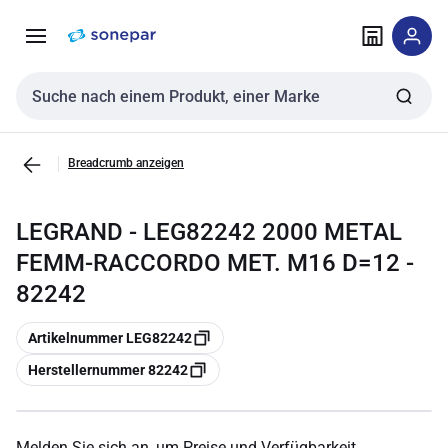
Zur
Zum
Navigation
Inhalt
springen
springen
Sucheingabe
Breadcrumb anzeigen
LEGRAND - LEG82242 2000 METAL
FEMM-RACCORDO MET. M16 D=12 -
82242
Kopieren
Artikelnummer LEG82242
Kopieren
Herstellernummer 82242
Melden Sie sich an, um Preise und Verfügbarkeit