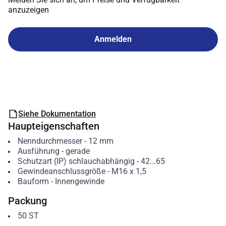
anzuzeigen
Anmelden
Siehe Dokumentation
Haupteigenschaften
Nenndurchmesser
-
12
mm
Ausführung
-
gerade
Schutzart (IP) schlauchabhängig
-
42...65
Gewindeanschlussgröße
-
M16 x 1,5
Bauform
-
Innengewinde
Packung
50
ST