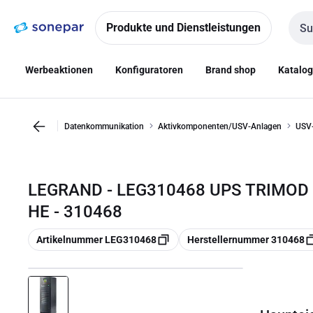
Zur
Zum
Navigation
Inhalt
Produkte und Dienstleistungen
Such
springen
springen
Werbeaktionen
Konfiguratoren
Brand shop
Katalo
Datenkommunikation
Aktivkomponenten/USV-Anlagen
USV
LEGRAND - LEG310468 UPS TRIMOD 
HE - 310468
Kopieren
Kopieren
Artikelnummer LEG310468
Herstellernummer 310468