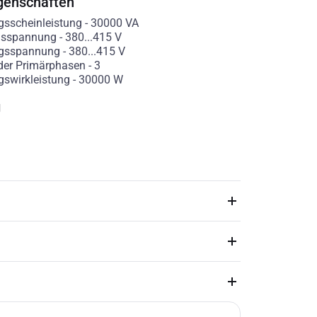
genschaften
sscheinleistung
-
30000
VA
gsspannung
-
380...415
V
gsspannung
-
380...415
V
der Primärphasen
-
3
swirkleistung
-
30000
W
g