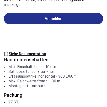
anzuzeigen
Anmelden
Siehe Dokumentation
Haupteigenschaften
Max. Einschaltdauer
-
10
min
Betriebsartenschalter
-
nein
Erfassungswinkel horizontal
-
360...360
°
Max. Reichweite frontal
-
30
m
Montageart
-
Aufputz
Packung
27
ST