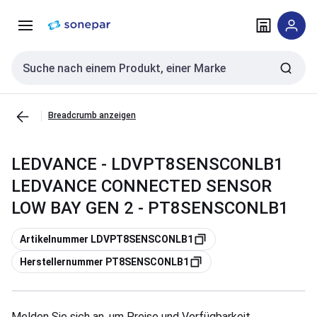
Zur
Zum
Navigation
Inhalt
springen
springen
Sucheingabe
Breadcrumb anzeigen
LEDVANCE - LDVPT8SENSCONLB1
LEDVANCE CONNECTED SENSOR
LOW BAY GEN 2 - PT8SENSCONLB1
Kopieren
Artikelnummer LDVPT8SENSCONLB1
Kopieren
Herstellernummer PT8SENSCONLB1
Melden Sie sich an, um Preise und Verfügbarkeit