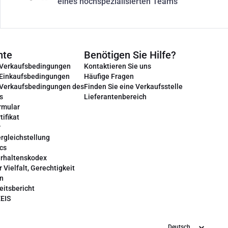
eines hochspezialisierten Teams
nte
Benötigen Sie Hilfe?
 Verkaufsbedingungen
Kontaktieren Sie uns
 Einkaufsbedingungen
Häufige Fragen
 Verkaufsbedingungen des
Finden Sie eine Verkaufsstelle
s
Lieferantenbereich
rmular
tifikat
r
rgleichstellung
cs
erhaltenskodex
r Vielfalt, Gerechtigkeit
on
eitsbericht
EEIS