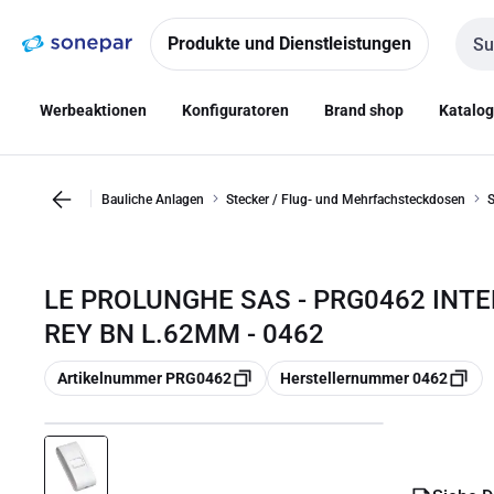
Zur
Zum
Navigation
Inhalt
Produkte und Dienstleistungen
Such
springen
springen
Werbeaktionen
Konfiguratoren
Brand shop
Katalo
Bauliche Anlagen
Stecker / Flug- und Mehrfachsteckdosen
S
LE PROLUNGHE SAS - PRG0462 INT
REY BN L.62MM - 0462
Kopieren
Kopieren
Artikelnummer PRG0462
Herstellernummer 0462