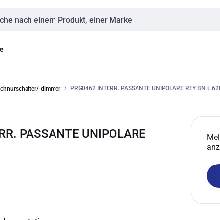
eingabe
ge
PRG0462 INTERR. PASSANTE UNIPOLARE REY BN L.6
chnurschalter/-dimmer
ERR. PASSANTE UNIPOLARE
Mel
anz