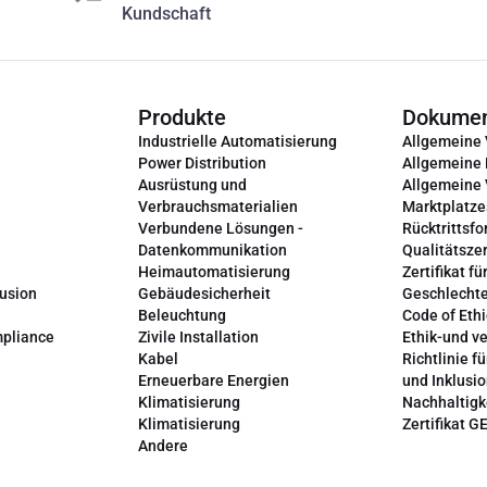
Kundschaft
Produkte
Dokume
Industrielle Automatisierung
Allgemeine
Power Distribution
Allgemeine
Ausrüstung und
Allgemeine
Verbrauchsmaterialien
Marktplatze
Verbundene Lösungen -
Rücktrittsfo
Datenkommunikation
Qualitätszer
Heimautomatisierung
Zertifikat fü
lusion
Gebäudesicherheit
Geschlechte
Beleuchtung
Code of Ethi
mpliance
Zivile Installation
Ethik-und v
Kabel
Richtlinie fü
Erneuerbare Energien
und Inklusi
Klimatisierung
Nachhaltigk
Klimatisierung
Zertifikat G
Andere