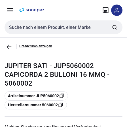
Zur
Zum
Navigation
Inhalt
springen
springen
Sucheingabe
Breadcrumb anzeigen
JUPITER SATI - JUP5060002
CAPICORDA 2 BULLONI 16 MMQ -
5060002
Kopieren
Artikelnummer JUP5060002
Kopieren
Herstellernummer 5060002
Melden Sie sich an, um Preise und Verfügbarkeit