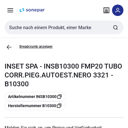
Zur
Zum
Navigation
Inhalt
springen
springen
Sucheingabe
Breadcrumb anzeigen
INSET SPA - INSB10300 FMP20 TUBO
CORR.PIEG.AUTOEST.NERO 3321 -
B10300
Kopieren
Artikelnummer INSB10300
Kopieren
Herstellernummer B10300
Melden Sie sich an, um Preise und Verfügbarkeit