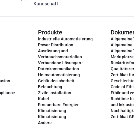
Kundschaft
Produkte
Dokume
Industrielle Automatisierung
Allgemeine
Power Distribution
Allgemeine
Ausrüstung und
Allgemeine
Verbrauchsmaterialien
Marktplatze
Verbundene Lösungen -
Rücktrittsfo
Datenkommunikation
Qualitätszer
Heimautomatisierung
Zertifikat fü
lusion
Gebäudesicherheit
Geschlechte
Beleuchtung
Code of Ethi
mpliance
Zivile Installation
Ethik-und v
Kabel
Richtlinie fü
Erneuerbare Energien
und Inklusi
Klimatisierung
Nachhaltigk
Klimatisierung
Zertifikat G
Andere