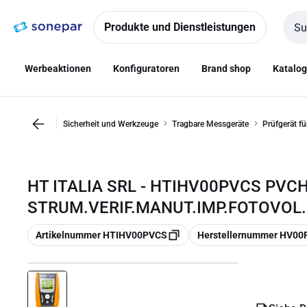
Zur
Zum
Navigation
Inhalt
Produkte und Dienstleistungen
Such
springen
springen
Werbeaktionen
Konfiguratoren
Brand shop
Katalo
Sicherheit und Werkzeuge
Tragbare Messgeräte
Prüfgerät fü
HT ITALIA SRL - HTIHV00PVCS PVC
STRUM.VERIF.MANUT.IMP.FOTOVOL.
Kopieren
Kopieren
Artikelnummer HTIHV00PVCS
Herstellernummer HV0