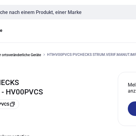
eingabe
ge
HTIHV00PVCS PVCHECKS STRUM.VERIF.MANUT.IMP
r ortsveränderliche Geräte
HECKS
Mel
 - HV00PVCS
anz
0PVCS