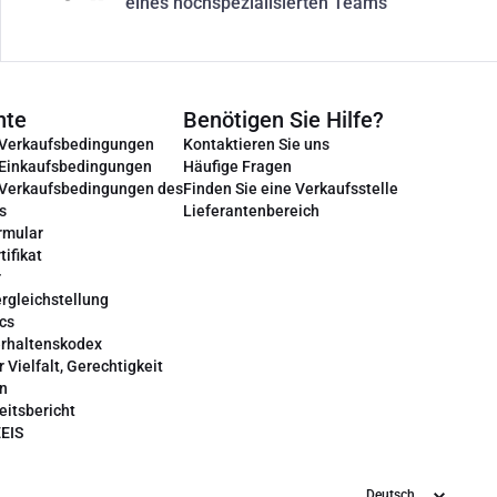
eines hochspezialisierten Teams
nte
Benötigen Sie Hilfe?
 Verkaufsbedingungen
Kontaktieren Sie uns
 Einkaufsbedingungen
Häufige Fragen
 Verkaufsbedingungen des
Finden Sie eine Verkaufsstelle
s
Lieferantenbereich
rmular
tifikat
r
rgleichstellung
cs
erhaltenskodex
r Vielfalt, Gerechtigkeit
on
eitsbericht
EEIS