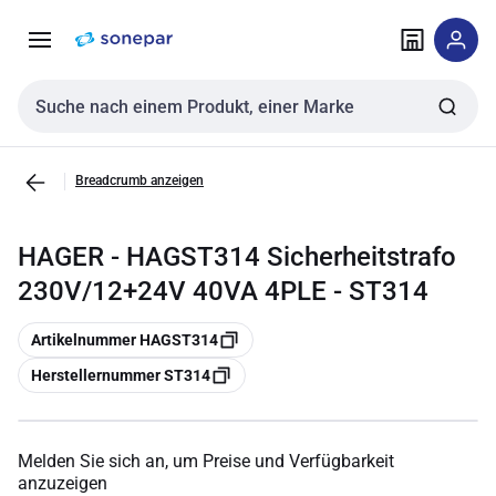
Zur
Zum
Navigation
Inhalt
springen
springen
Sucheingabe
Breadcrumb anzeigen
HAGER - HAGST314 Sicherheitstrafo
230V/12+24V 40VA 4PLE - ST314
Kopieren
Artikelnummer HAGST314
Kopieren
Herstellernummer ST314
Melden Sie sich an, um Preise und Verfügbarkeit
anzuzeigen