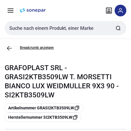
Zur
Zum
Navigation
Inhalt
springen
springen
Sucheingabe
Breadcrumb anzeigen
GRAFOPLAST SRL -
GRASI2KTB3509LW T. MORSETTI
BIANCO LUX WEIDMULLER 9X3 90 -
SI2KTB3509LW
Kopieren
Artikelnummer GRASI2KTB3509LW
Kopieren
Herstellernummer SI2KTB3509LW