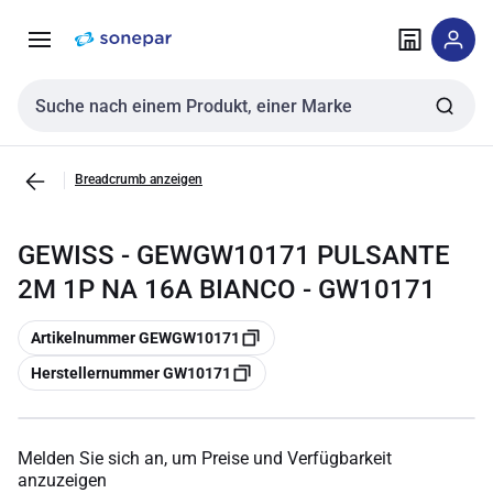
Zur
Zum
Navigation
Inhalt
springen
springen
Sucheingabe
Breadcrumb anzeigen
GEWISS - GEWGW10171 PULSANTE
2M 1P NA 16A BIANCO - GW10171
Kopieren
Artikelnummer GEWGW10171
Kopieren
Herstellernummer GW10171
Melden Sie sich an, um Preise und Verfügbarkeit
anzuzeigen