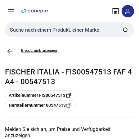
Zur
Zum
Navigation
Inhalt
springen
springen
Sucheingabe
Breadcrumb anzeigen
FISCHER ITALIA - FIS00547513 FAF 4
A4 - 00547513
Kopieren
Artikelnummer FIS00547513
Kopieren
Herstellernummer 00547513
Melden Sie sich an, um Preise und Verfügbarkeit
anzuzeigen