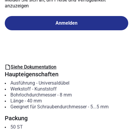
anzuzeigen
Anmelden
Siehe Dokumentation
Haupteigenschaften
Ausführung
-
Universaldübel
Werkstoff
-
Kunststoff
Bohrlochdurchmesser
-
8
mm
Länge
-
40
mm
Geeignet für Schraubendurchmesser
-
5...5
mm
Packung
50
ST