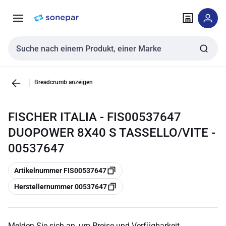
Zur
Zum
Navigation
Inhalt
springen
springen
Sucheingabe
Breadcrumb anzeigen
FISCHER ITALIA - FIS00537647
DUOPOWER 8X40 S TASSELLO/VITE -
00537647
Kopieren
Artikelnummer FIS00537647
Kopieren
Herstellernummer 00537647
Melden Sie sich an, um Preise und Verfügbarkeit