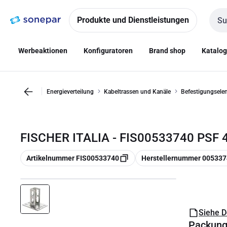
Zur
Zum
Navigation
Inhalt
Produkte und Dienstleistungen
Such
springen
springen
Werbeaktionen
Konfiguratoren
Brand shop
Katalo
Energieverteilung
Kabeltrassen und Kanäle
Befestigungselem
FISCHER ITALIA - FIS00533740 PSF 
Kopieren
Kopieren
Artikelnummer FIS00533740
Herstellernummer 00533
Siehe 
Packun