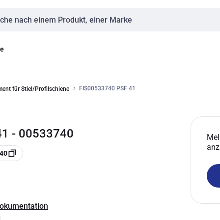
eingabe
ge
FIS00533740 PSF 41
ent für Stiel/Profilschiene
41 - 00533740
Mel
anz
740
Dokumentation
g