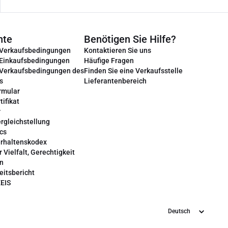
nte
Benötigen Sie Hilfe?
 Verkaufsbedingungen
Kontaktieren Sie uns
 Einkaufsbedingungen
Häufige Fragen
 Verkaufsbedingungen des
Finden Sie eine Verkaufsstelle
s
Lieferantenbereich
rmular
tifikat
r
rgleichstellung
cs
erhaltenskodex
r Vielfalt, Gerechtigkeit
on
eitsbericht
EEIS
Sprache