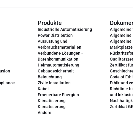
Produkte
Dokume
Industrielle Automatisierung
Allgemeine
Power Distribution
Allgemeine
Ausrüstung und
Allgemeine
Verbrauchsmaterialien
Marktplatze
Verbundene Lösungen -
Rücktrittsfo
Datenkommunikation
Qualitätszer
Heimautomatisierung
Zertifikat fü
lusion
Gebäudesicherheit
Geschlechte
Beleuchtung
Code of Ethi
mpliance
Zivile Installation
Ethik-und v
Kabel
Richtlinie fü
Erneuerbare Energien
und Inklusi
Klimatisierung
Nachhaltigk
Klimatisierung
Zertifikat G
Andere