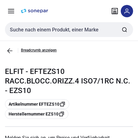
Zur
Zum
Navigation
Inhalt
springen
springen
Sucheingabe
Breadcrumb anzeigen
ELFIT - EFTEZS10
RACC.BLOCC.ORIZZ.4 ISO7/1RC N.C.
- EZS10
Kopieren
Artikelnummer EFTEZS10
Kopieren
Herstellernummer EZS10
Melden Sie sich an, um Preise und Verfügbarkeit