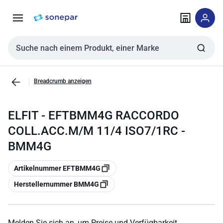
Zur
Zum
Navigation
Inhalt
springen
springen
Sucheingabe
Breadcrumb anzeigen
ELFIT - EFTBMM4G RACCORDO
COLL.ACC.M/M 11/4 ISO7/1RC -
BMM4G
Kopieren
Artikelnummer EFTBMM4G
Kopieren
Herstellernummer BMM4G
Melden Sie sich an, um Preise und Verfügbarkeit