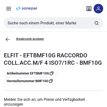
Zur
Zum
Navigation
Inhalt
springen
springen
Sucheingabe
Breadcrumb anzeigen
ELFIT - EFTBMF10G RACCORDO
COLL.ACC.M/F 4 ISO7/1RC - BMF10G
Kopieren
Artikelnummer EFTBMF10G
Kopieren
Herstellernummer BMF10G
Melden Sie sich an, um Preise und Verfügbarkeit
anzuzeigen